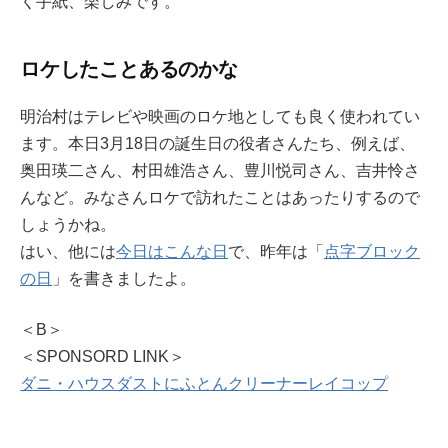
く手紙、楽しみです。
ロケしたことあるのかな
明治村はテレビや映画のロケ地としても良く使われてい
ます。本日3月18日の誕生日の役者さんたち、例えば、
奥田瑛二さん、村田雄浩さん、豊川悦司さん、吉井怜さ
んなど。みなさんロケで訪れたことはあったりするので
しょうかね。
はい、他には
今日はこんな日
で、昨年は「
点字ブロック
の日
」を書きましたよ。
＜B＞
＜SPONSORD LINK＞
ダニ・ハウスダストにふとんクリーナーレイコップ