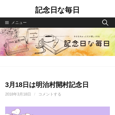
コ
記念日な毎日
ン
テ
検
メニュー
ン
索
ツ
へ
:
ス
キ
ッ
プ
3月18日は明治村開村記念日
2018年3月18日
/
コメントする