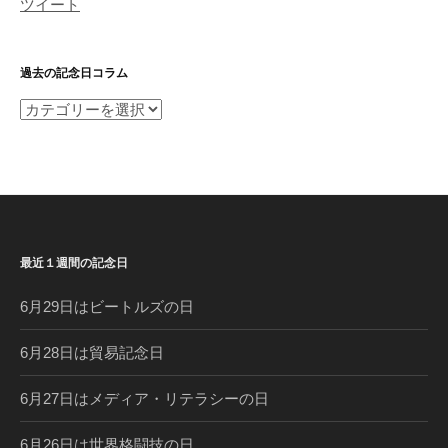
ツイート
過去の記念日コラム
過
去
の
記
念
日
コ
最近１週間の記念日
ラ
ム
6月29日はビートルズの日
6月28日は貿易記念日
6月27日はメディア・リテラシーの日
6月26日は世界格闘技の日