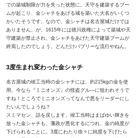
での築城制限が力を失った状態に。天守を建築するブー
ムが起こり、金シャチをあげる城を築いた大名がいくつ
かいたそうです。なので、金シャチは名古屋城だけでは
ありません。が、1615年には徳川政権によって築城や天
守建築が禁止され、金シャチをあげた天守建築ブームが
終焉したのでしょう。どんだけバブリーな流行やねん。
3度生まれ変わった金シャチ
名古屋城の竣工当時の金シャチには、約215kgの金を使
用。今なら『ミニオンズ』の怪盗グル―に狙われそうで
すね！ところでミニオンズってなんで悪をリーダーにし
たいんでしょうね？
スミマセン、話を戻します。竣工当時はまばゆい輝きを
放った金シャチも、藩政が悪化するにつれ、金の純度が
下げられることに。3度にわたり徐々に純度を下げたら