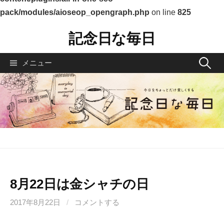
pack/modules/aioseop_opengraph.php
on line
825
コ
記念日な毎日
ン
テ
検
メニュー
ン
索
ツ
へ
:
ス
キ
ッ
プ
8月22日は金シャチの日
2017年8月22日
/
コメントする