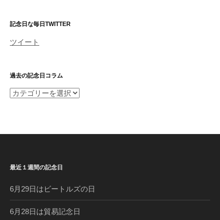
記念日な毎日TWITTER
ツイート
過去の記念日コラム
過
去
の
記
念
日
コ
最近１週間の記念日
ラ
ム
6月29日はビートルズの日
6月28日は貿易記念日