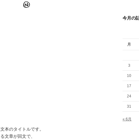
今月の
月
3
10
17
24
31
« 6月
回文本のタイトルです。
通る文章が回文で、