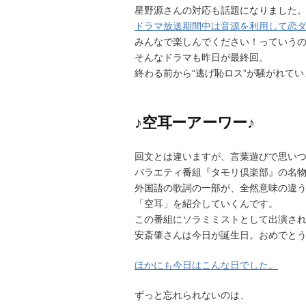
星野源さんの対応も話題になりました
ドラマ放送期間中は音源を利用して恋
みんなで楽しんでください！っていう
そんなドラマも昨日が最終回。
終わる前から“逃げ恥ロス”が騒がれて
♪空耳ーアーワー♪
回文とは違いますが、言葉遊びで思い
バラエティ番組『タモリ倶楽部』の名
外国語の歌詞の一部が、全然意味の違
「空耳」を紹介していくんです。
この番組にソラミミストとして出演さ
安斎肇さんは今日が誕生日。おめでと
ほかにも今日はこんな日でした。
ずっと忘れられないのは、