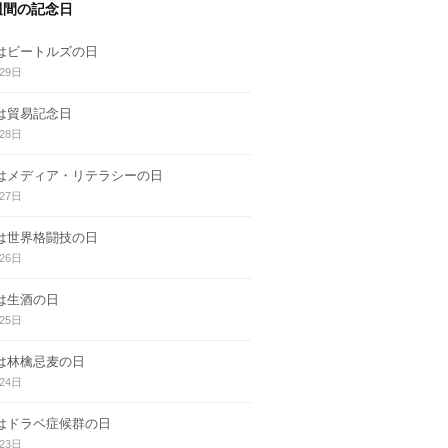
週間の記念日
日はビートルズの日
29日
日は貿易記念日
28日
日はメディア・リテラシーの日
27日
日は世界格闘技の日
26日
日は生酒の日
25日
日は林檎忌麦の日
24日
日はドラベ症候群の日
23日