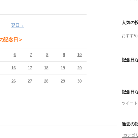
人気の
翌日→
おすすめ
月の記念日＞
6
7
8
9
10
記念日な
16
17
18
19
20
26
27
28
29
30
記念日な
ツイート
過去の
過