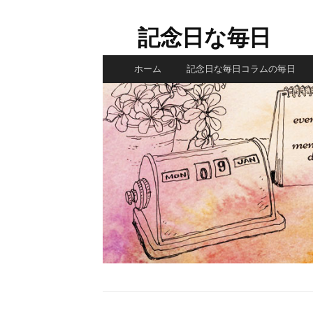
コ
ン
記念日な毎日
テ
ン
ホーム
記念日な毎日コラムの毎日
ツ
へ
ス
キ
ッ
プ