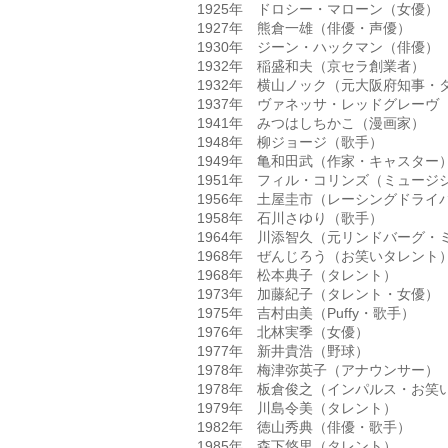
1925年　ドロシー・マローン（女優）  

1927年　熊倉一雄（俳優・声優）  

1930年　ジーン・ハックマン（俳優）  

1932年　稲盛和夫（京セラ創業者）  

1932年　横山ノック（元大阪府知事・タレ
1937年　ヴァネッサ・レッドグレーヴ（女
1941年　みつはしちかこ（漫画家）  

1948年　柳ジョージ（歌手）  

1949年　亀和田武（作家・キャスター） 
1951年　フィル・コリンズ（ミュージシャ
1956年　土屋圭市（レーシングドライバ
1958年　石川さゆり（歌手）  

1964年　川添智久（元リンドバーグ・ミ
1968年　ぜんじろう（お笑いタレント） 
1968年　松本典子（タレント）  

1973年　加藤紀子（タレント・女優）  

1975年　吉村由美（Puffy・歌手）  

1976年　北林実季（女優）  

1977年　新井貴浩（野球）  

1978年　梅津弥英子（アナウンサー）  

1978年　板倉俊之（インパルス・お笑いタ
1979年　川島令美（タレント）  

1982年　徳山秀典（俳優・歌手）  

1985年　森下悠里（タレント） 
