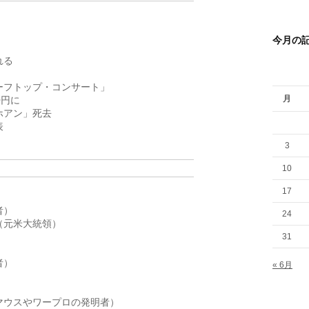
今月の
 

フトップ・コンサート」 

月
に 

アン」死去 



3
10
17
  

24
元米大統領）  

31
  

« 6月
 

ウスやワープロの発明者）  
