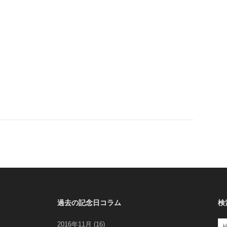
去
の
記
念
日
コ
ラ
ム
過去の記念日コラム
検
検
2016年11月
(16)