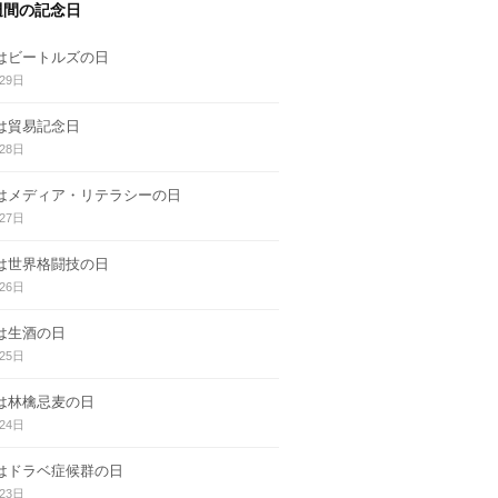
週間の記念日
日はビートルズの日
29日
日は貿易記念日
28日
日はメディア・リテラシーの日
27日
日は世界格闘技の日
26日
日は生酒の日
25日
日は林檎忌麦の日
24日
日はドラベ症候群の日
23日