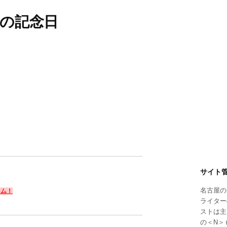
何の記念日
サイト
名古屋の
コラム！
ライター
ストは主
の＜N＞