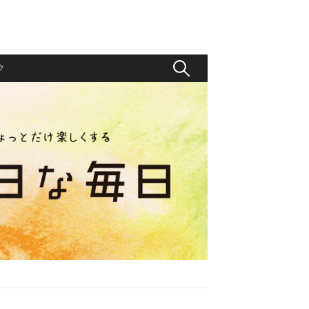
検
ク
索
: