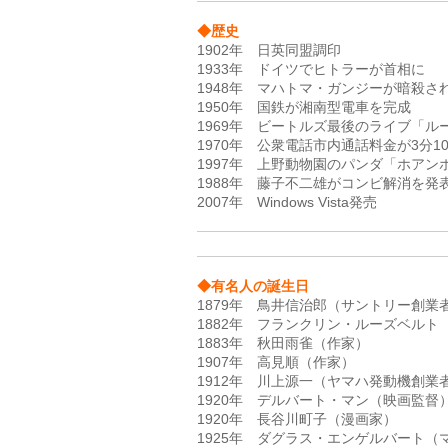
◆歴史
1902年　日英同盟調印 

1933年　ドイツでヒトラーが首相に 

1948年　マハトマ・ガンジーが暗殺される
1950年　国鉄が湘南型電車を完成 

1969年　ビートルズ最後のライブ「ルー
1970年　公衆電話市内通話料金が3分10円
1997年　上野動物園のパンダ「ホアンホ
1988年　藤子不二雄がコンビ解消を発表
◆有名人の誕生日
1879年　鳥井信治郎（サントリー創業者）
1882年　フランクリン・ルーズベルト（
1883年　秋田雨雀（作家）  

1907年　高見順（作家）  

1912年　川上源一（ヤマハ発動機創業者）
1920年　デルバート・マン（映画監督） 
1920年　長谷川町子（漫画家）  

1925年　ダグラス・エンゲルバート（マ