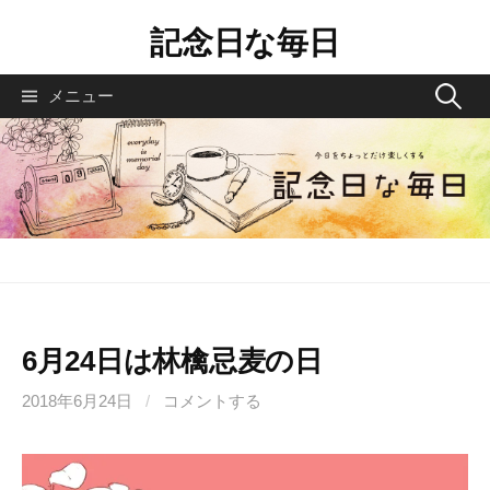
コ
記念日な毎日
ン
テ
検
メニュー
ン
索
ツ
へ
:
ス
キ
ッ
プ
6月24日は林檎忌麦の日
2018年6月24日
/
コメントする