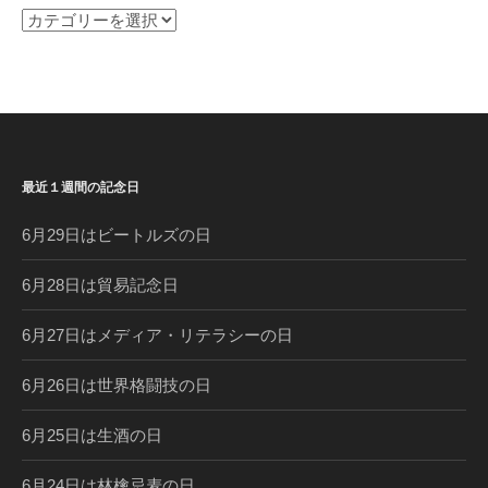
過
去
の
記
念
日
コ
最近１週間の記念日
ラ
ム
6月29日はビートルズの日
6月28日は貿易記念日
6月27日はメディア・リテラシーの日
6月26日は世界格闘技の日
6月25日は生酒の日
6月24日は林檎忌麦の日