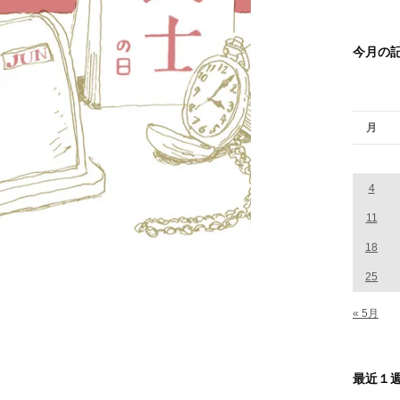
今月の
月
4
11
18
25
« 5月
最近１