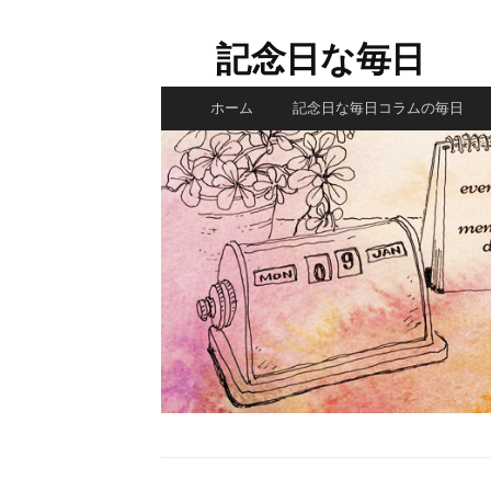
コ
ン
記念日な毎日
テ
ン
ホーム
記念日な毎日コラムの毎日
ツ
へ
ス
キ
ッ
プ