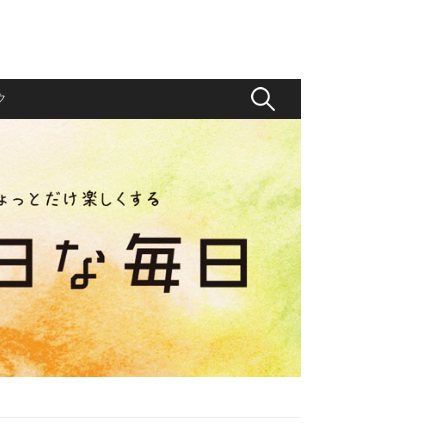
検
ク
索
: