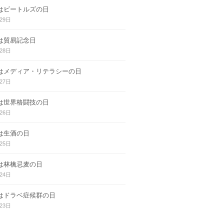
日はビートルズの日
29日
日は貿易記念日
28日
日はメディア・リテラシーの日
27日
日は世界格闘技の日
26日
日は生酒の日
25日
日は林檎忌麦の日
24日
日はドラベ症候群の日
23日