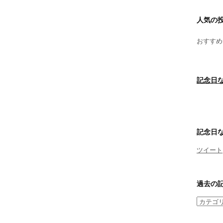
人気の
おすすめ
記念日な
記念日な
ツイート
過去の
過
去
の