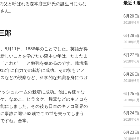
最近１
培の父と呼ばれる森本彦三郎氏の誕生日にちな
本さん。
6月29
2018年6月
三郎
6月28
2018年6月
8月11日、1886年のことでした。英語が得
6月27
。新しいことを学びたい森本少年は、たまたま
2018年6月
て「これだ！」と勉強を始めるのです。栽培場
912年に自力での栽培に成功。その後もアメ
6月26
リスなどの視察など、科学的な知識を身につけ
2018年6月
てマッシュルームの栽培に成功。他にも様々な
6月25
タケ、なめこ、ヒラタケ、舞茸などのキノコを
2018年6月
可能にしました。その後も日本のキノコ業界の
6月24
に事故に遭い63歳でこの世を去ってしまう
2018年6月
んですね。合掌。
6月23
2018年6月