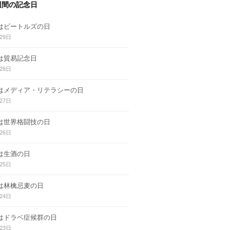
週間の記念日
日はビートルズの日
29日
日は貿易記念日
28日
日はメディア・リテラシーの日
27日
日は世界格闘技の日
26日
日は生酒の日
25日
日は林檎忌麦の日
24日
日はドラベ症候群の日
23日