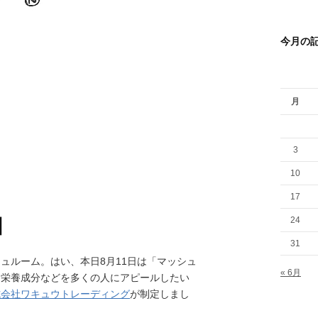
今月の
月
3
10
17
24
日
31
ュルーム。はい、本日8月11日は「マッシュ
« 6月
、栄養成分などを多くの人にアピールしたい
式会社ワキュウトレーディング
が制定しまし