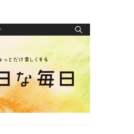
検
ク
索
: