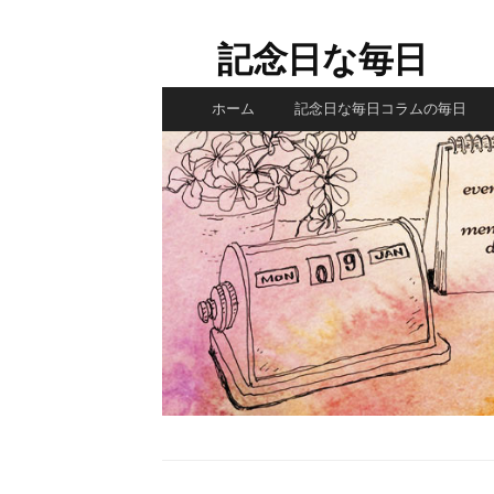
コ
ン
記念日な毎日
テ
ン
ホーム
記念日な毎日コラムの毎日
ツ
へ
ス
キ
ッ
プ