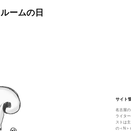
ュルームの日
サイト
名古屋の
ライター
ストは主
の＜N＞