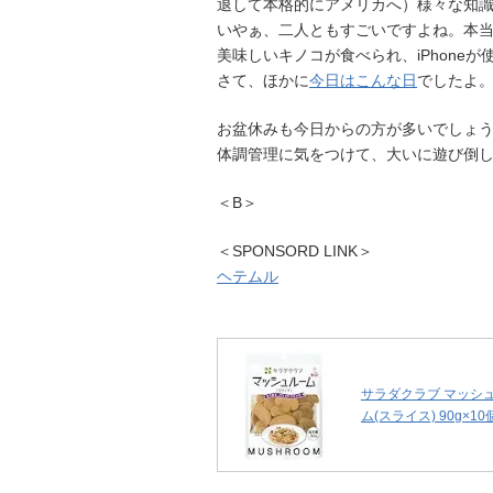
退して本格的にアメリカへ）様々な知
いやぁ、二人ともすごいですよね。本
美味しいキノコが食べられ、iPhone
さて、ほかに
今日はこんな日
でしたよ
お盆休みも今日からの方が多いでしょ
体調管理に気をつけて、大いに遊び倒
＜B＞
＜SPONSORD LINK＞
ヘテムル
サラダクラブ マッシ
ム(スライス) 90g×10