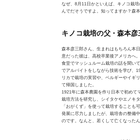
なぜ、8月11日かといえば、キノコ栽
んでだそうですよ。知ってますか？森
キノコ栽培の父・森本彦
森本彦三郎さん、生まれはもちろん本日、
意だった彼は、高校卒業後アメリカへ
食堂でマッシュルーム栽培の話を聞い
でアルバイトをしながら技術を学び、1
リカで栽培の実習や、ベルギーやイギ
て帰国しました。
1921年に森本農園を作り日本で初め
栽培方法を研究し、シイタケやエノキ
「おがくず」を使って栽培することも
発展に尽力しましたが、栽培舎の整備中
のです。なんと、若くして亡くなった