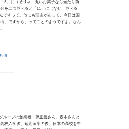
「8」に（そりゃ、丸いお菓子なら当たり前
去
分を二つ並べると「11」に（なぜ、並べる
の
なんですって。他にも理由があって、今日は国
記
念
の山」ですから、ってことのようですよ。なん
日
ね。
コ
ラ
ム
10個
クグループの創業者・孫正義さん。森本さんと
は高校入学後、短期留学の後、日本の高校を中