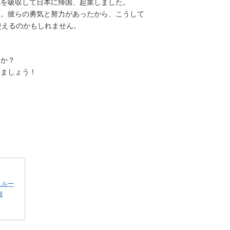
識を吸収して日本に帰国、起業しました。
当。彼らの勇気と努力があったから、こうして
が使えるのかもしれません。
。
うか？
しましょう！
ュルー
個