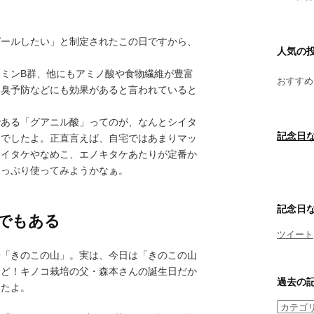
ピールしたい」と制定されたこの日ですから、
人気の
。
ミンB群、他にもアミノ酸や食物繊維が豊富
おすすめ
体臭予防などにも効果があると言われていると
である「グアニル酸」ってのが、なんとシイタ
記念日な
んでしたよ。正直言えば、自宅ではあまりマッ
シイタケやなめこ、エノキタケあたりが定番か
たっぷり使ってみようかなぁ。
記念日な
でもある
ツイート
子「きのこの山」。実は、今日は「きのこの山
ほど！キノコ栽培の父・森本さんの誕生日だか
過去の
したよ。
過