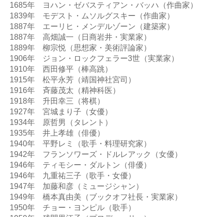
1685年　ヨハン・ゼバスティアン・バッハ（作曲家）

1839年　モデスト・ムソルグスキー（作曲家）

1887年　エーリヒ・メンデルゾーン（建築家）

1887年　高畑誠一（日商岩井・実業家）

1889年　柳宗悦（思想家・美術評論家）

1906年　ジョン・ロックフェラー3世（実業家）

1910年　西田修平（棒高跳）

1915年　松平永芳（靖国神社宮司）

1916年　斉藤茂太（精神科医）

1918年　升田幸三（将棋）

1927年　宮城まり子（女優）

1934年　原哲男（タレント）

1935年　井上孝雄（俳優）

1940年　平野レミ（歌手・料理研究家）

1942年　フランソワーズ・ドルレアック（女優）

1946年　ティモシー・ダルトン（俳優）

1946年　九重祐三子（歌手・女優）

1947年　加藤和彦（ミュージシャン）

1949年　橋本真由美（ブックオフ社長・実業家）

1950年　チョー・ヨンピル（歌手）
