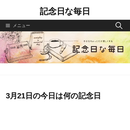
コ
記念日な毎日
ン
テ
検
メニュー
ン
索
ツ
へ
:
ス
キ
ッ
プ
3月21日の今日は何の記念日