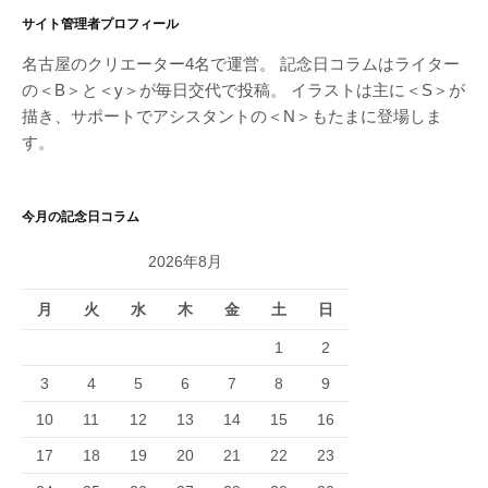
サイト管理者プロフィール
名古屋のクリエーター4名で運営。 記念日コラムはライター
の＜B＞と＜y＞が毎日交代で投稿。 イラストは主に＜S＞が
描き、サポートでアシスタントの＜N＞もたまに登場しま
す。
今月の記念日コラム
2026年8月
月
火
水
木
金
土
日
1
2
3
4
5
6
7
8
9
10
11
12
13
14
15
16
17
18
19
20
21
22
23