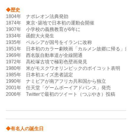
◆歴史
1804年　ナポレオン法典発効 

1874年　東京･築地で日本初の運動会開催 

1907年　小学校の義務教育が6年に 

1934年　函館大火発生 

1935年　ペルシアが国号をイランに改称 

1951年　日本初のカラー劇映画「カルメン故郷に帰る」封切り
1969年　西名阪自動車道が全線開通 

1972年　高松塚古墳で極彩色壁画発見 

1980年　米がモスクワオリンピックのボイコット表明 

1985年　日本初エイズ患者認定 

1990年　ナミビアが南アフリカ共和国から独立 

2001年　任天堂「ゲームボーイアドバンス」発売 

2006年　Twitterで最初のツイート（つぶやき）投稿

◆有名人の誕生日