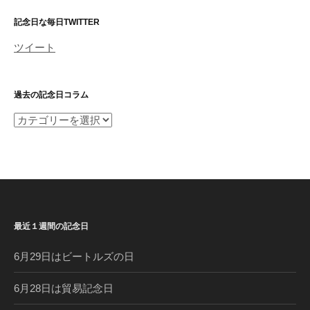
記念日な毎日TWITTER
ツイート
過去の記念日コラム
過
去
の
記
念
日
コ
最近１週間の記念日
ラ
ム
6月29日はビートルズの日
6月28日は貿易記念日