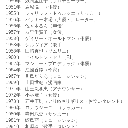
1950年　残間里江子（プロデューサー）

1951年　岩城滉一（俳優）

1955年　フィリップ・トゥルシエ（サッカー）

1956年　バッキー木場（声優・ナレーター）

1956年　佐々木るん（声優）

1957年　友里千賀子（女優）

1958年　ゲイリー・オールドマン（俳優）

1958年　シルヴィア（歌手）

1958年　田崎真也（ソムリエ）

1960年　アイルトン・セナ（F1）

1962年　マシュー・ブロデリック（俳優）

1964年　江國香織（作家）

1967年　川島だりあ（ミュージシャン）

1969年　土田世紀（漫画家）

1971年　山王丸和恵（アナウンサー）

1972年　小林麻子（女優）

1973年　石井正則（アリtoキリギリス・お笑いタレント）

1980年　ロナウジーニョ（サッカー）

1980年　寺田武史（サッカー）

1981年　鮫島巧（ミュージシャン）

1984年　相原玲（歌手・タレント）
