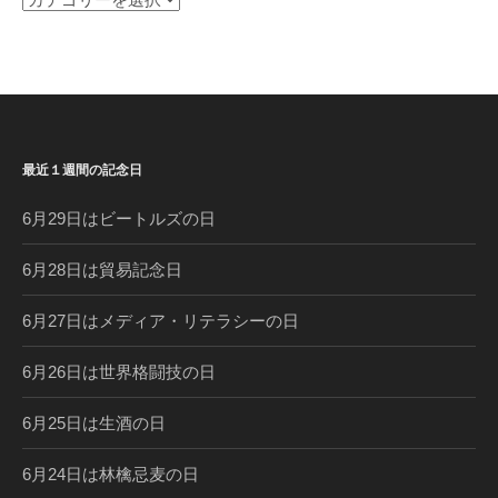
去
の
記
念
日
コ
最近１週間の記念日
ラ
ム
6月29日はビートルズの日
6月28日は貿易記念日
6月27日はメディア・リテラシーの日
6月26日は世界格闘技の日
6月25日は生酒の日
6月24日は林檎忌麦の日