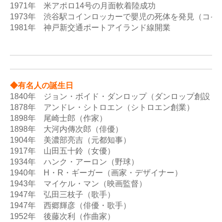
1971年　米アポロ14号の月面軟着陸成功 

1973年　渋谷駅コインロッカーで嬰児の死体を発見（コイ
1981年　神戸新交通ポートアイランド線開業

◆有名人の誕生日
1840年　ジョン・ボイド・ダンロップ（ダンロップ創設・発
1878年　アンドレ・シトロエン（シトロエン創業） 

1898年　尾崎士郎（作家） 

1898年　大河内傳次郎（俳優） 

1904年　美濃部亮吉（元都知事） 

1917年　山田五十鈴（女優） 

1934年　ハンク・アーロン（野球）

1940年　H・R・ギーガー（画家・デザイナー）

1943年　マイケル・マン（映画監督） 

1947年　弘田三枝子（歌手） 

1947年　西郷輝彦（俳優・歌手） 

1952年　後藤次利（作曲家） 
