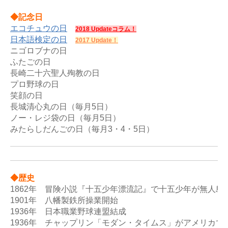
◆記念日
エコチュウの日
2018 Updateコラム！
日本語検定の日
2017 Update！
ニゴロブナの日

ふたごの日

長崎二十六聖人殉教の日

プロ野球の日

笑顔の日

長城清心丸の日（毎月5日）

ノー・レジ袋の日（毎月5日）

◆歴史
1862年　冒険小説『十五少年漂流記』で十五少年が無人島を
1901年　八幡製鉄所操業開始 

1936年　日本職業野球連盟結成 

1936年　チャップリン「モダン・タイムス」がアメリカで公