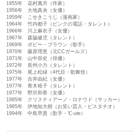
1955年　花村萬月（作家） 

1956年　大地真央（女優） 

1959年　こせきこうじ（漫画家）

1964年　竹内都子（ピンクの電話・タレント） 

1966年　川上麻衣子（女優） 

1967年　森脇健児（タレント） 

1969年　ボビー・ブラウン（歌手） 

1970年　藤原理恵（元CCガールズ） 

1971年　山中崇史（俳優） 

1972年　長州小力（タレント） 

1975年　尾上松緑（4代目・歌舞伎） 

1977年　吉井由紀（女優） 

1977年　青木裕子（タレント） 

1977年　野沢和香（女優） 

1985年　クリスティアーノ・ロナウド（サッカー）

1985年　伊地知大樹（お笑い芸人・ピスタチオ）

1994年　中島早貴（歌手・℃-ute）  
