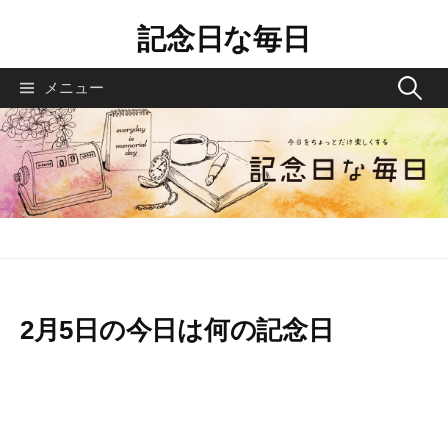
コ
記念日な毎日
ン
テ
検
メニュー
ン
索
ツ
へ
:
ス
キ
ッ
プ
2月5日の今日は何の記念日