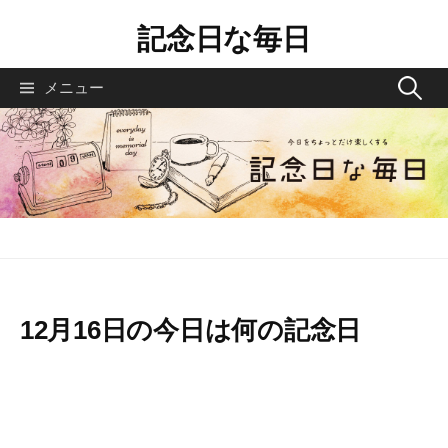
コ
記念日な毎日
ン
テ
検
メニュー
ン
索
ツ
へ
:
ス
キ
ッ
プ
12月16日の今日は何の記念日