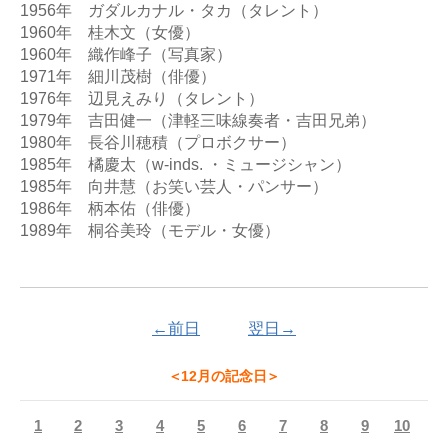
1956年　ガダルカナル・タカ（タレント）

1960年　桂木文（女優）

1960年　織作峰子（写真家）

1971年　細川茂樹（俳優）

1976年　辺見えみり（タレント）

1979年　吉田健一（津軽三味線奏者・吉田兄弟）

1980年　長谷川穂積（プロボクサー）

1985年　橘慶太（w-inds. ・ミュージシャン）

1985年　向井慧（お笑い芸人・パンサー）

1986年　柄本佑（俳優）

1989年　桐谷美玲（モデル・女優）

←前日
翌日→
＜12月の記念日＞
1
2
3
4
5
6
7
8
9
10