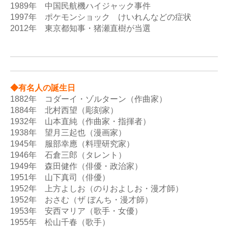
1989年　中国民航機ハイジャック事件

1997年　ポケモンショック　けいれんなどの症状

2012年　東京都知事・猪瀬直樹が当選

◆有名人の誕生日
1882年　コダーイ・ゾルターン（作曲家）

1884年　北村西望（彫刻家）

1932年　山本直純（作曲家・指揮者）

1938年　望月三起也（漫画家）

1945年　服部幸應（料理研究家）

1946年　石倉三郎（タレント）

1949年　森田健作（俳優・政治家）

1951年　山下真司（俳優）

1952年　上方よしお（のりおよしお・漫才師）

1952年　おさむ（ザ ぼんち・漫才師）

1953年　安西マリア（歌手・女優）

1955年　松山千春（歌手）
