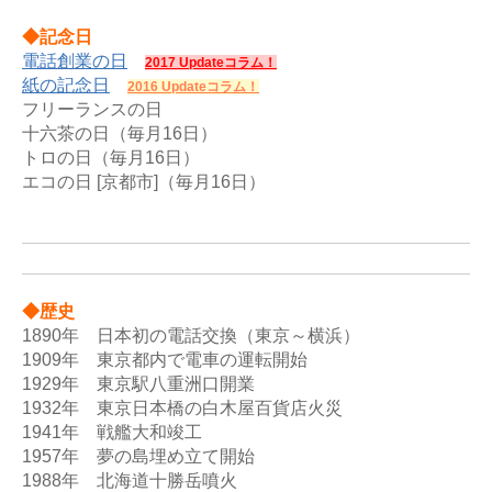
◆記念日
電話創業の日
2017 Updateコラム！
紙の記念日
2016 Updateコラム！
フリーランスの日

十六茶の日（毎月16日）

トロの日（毎月16日）

エコの日 [京都市]（毎月16日）

◆歴史
1890年　日本初の電話交換（東京～横浜） 

1909年　東京都内で電車の運転開始

1929年　東京駅八重洲口開業

1932年　東京日本橋の白木屋百貨店火災

1941年　戦艦大和竣工 

1957年　夢の島埋め立て開始 

1988年　北海道十勝岳噴火
