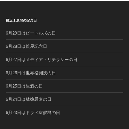
念
日
コ
最近１週間の記念日
ラ
ム
6月29日はビートルズの日
6月28日は貿易記念日
6月27日はメディア・リテラシーの日
6月26日は世界格闘技の日
6月25日は生酒の日
6月24日は林檎忌麦の日
6月23日はドラベ症候群の日